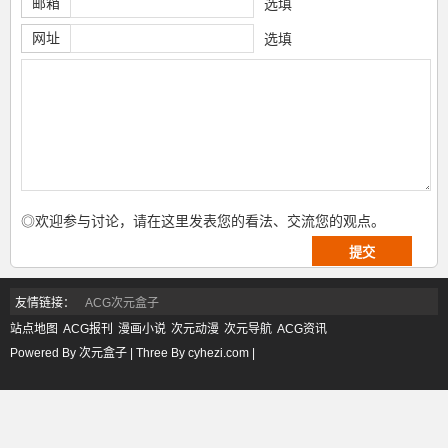
邮箱
选填
网址
选填
◎欢迎参与讨论，请在这里发表您的看法、交流您的观点。
友情链接：
ACG次元盒子
站点地图
ACG报刊
漫画小说
次元动漫
次元导航
ACG资讯
Powered By 次元盒子 | Three By cyhezi.com |