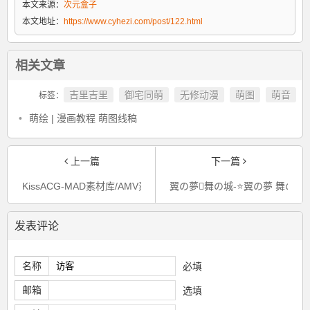
本文来源：
次元盒子
本文地址：
https://www.cyhezi.com/post/122.html
相关文章
吉里吉里
御宅同萌
无修动漫
萌图
萌音
标签：
•
萌绘 | 漫画教程 萌图线稿
上一篇
下一篇
KissACG-MAD素材库/AMV素材库-无字幕动漫/NCOP/NCED-动漫资
翼の夢舞の城-⭐翼の夢 舞の城⭐
发表评论
名称
必填
邮箱
选填