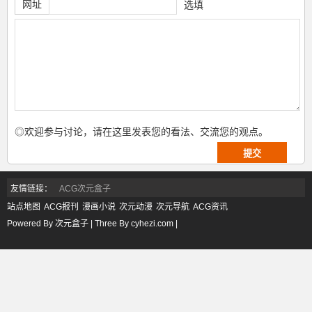
网址
选填
◎欢迎参与讨论，请在这里发表您的看法、交流您的观点。
友情链接：
ACG次元盒子
站点地图
ACG报刊
漫画小说
次元动漫
次元导航
ACG资讯
Powered By 次元盒子 | Three By cyhezi.com |