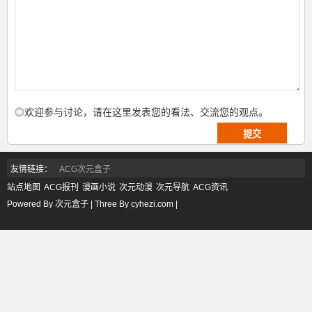
◎欢迎参与讨论，请在这里发表您的看法、交流您的观点。
友情链接：
ACG次元盒子
站点地图
ACG报刊
漫画小说
次元动漫
次元导航
ACG资讯
Powered By 次元盒子 | Three By cyhezi.com |