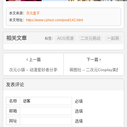
本文来源：
次元盒子
本文地址：
https://www.cyhezi.com/post/142.html
相关文章
ACG资源
二次元萌动
一起萌
标签：
上一篇
下一篇
次元小镇 – 动漫爱好者分享社区ヽ( ゜ ゜)ノ
萌图社 – 二次元Cosplay美图整理
发表评论
名称
必填
邮箱
选填
网址
选填