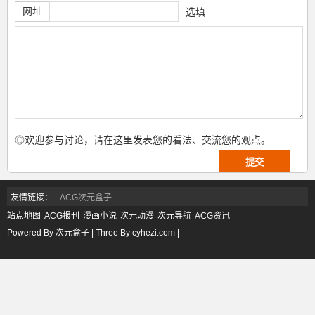
网址
选填
◎欢迎参与讨论，请在这里发表您的看法、交流您的观点。
友情链接：
ACG次元盒子
站点地图
ACG报刊
漫画小说
次元动漫
次元导航
ACG资讯
Powered By 次元盒子 | Three By cyhezi.com |