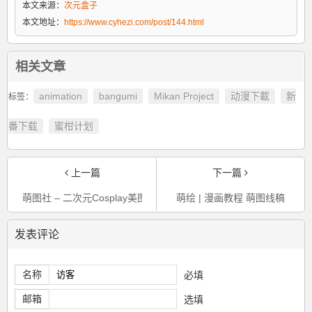
本文来源：
次元盒子
本文地址：
https://www.cyhezi.com/post/144.html
相关文章
animation
bangumi
Mikan Project
动漫下載
新
标签：
番下载
蜜柑计划
上一篇
下一篇
萌图社 – 二次元Cosplay美图整理分享平台(つ′ ` )つ
萌绘 | 漫画教程 萌图线稿
发表评论
名称
必填
邮箱
选填