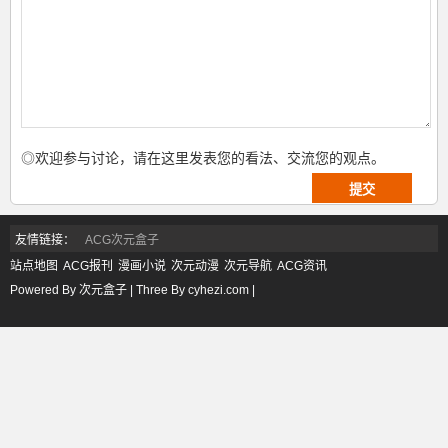
◎欢迎参与讨论，请在这里发表您的看法、交流您的观点。
友情链接：
ACG次元盒子
站点地图
ACG报刊
漫画小说
次元动漫
次元导航
ACG资讯
Powered By 次元盒子 | Three By cyhezi.com |