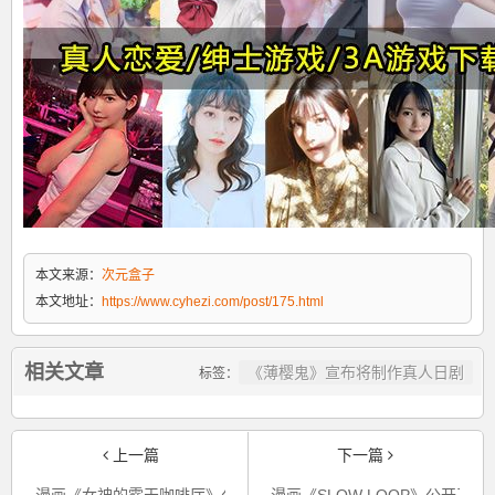
本文来源：
次元盒子
本文地址：
https://www.cyhezi.com/post/175.html
相关文章
《薄樱鬼》宣布将制作真人日剧
标签：
上一篇
下一篇
漫画《女神的露天咖啡厅》公开最新卷第4卷的封面图
漫画《SLOW LOOP》公开了第