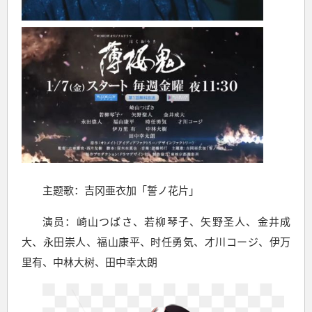
主题歌：吉冈亜衣加「誓ノ花片」
演员：崎山つばさ、若柳琴子、矢野圣人、金井成
大、永田崇人、福山康平、时任勇気、才川コージ、伊万
里有、中林大树、田中幸太朗