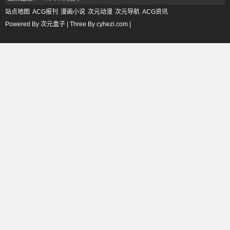
站点地图
ACG报刊
漫画小说
次元动漫
次元导航
ACG资讯
Powered By 次元盒子 | Three By cyhezi.com |