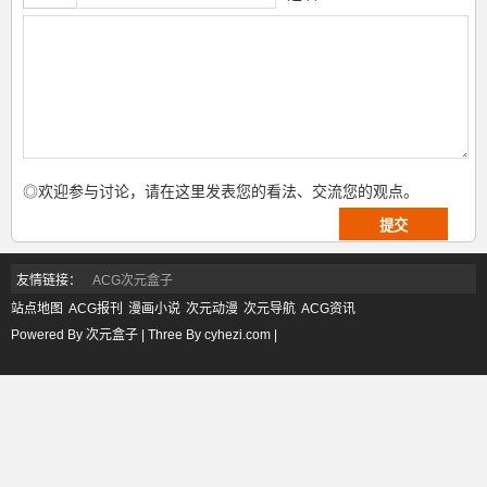
◎欢迎参与讨论，请在这里发表您的看法、交流您的观点。
友情链接：
ACG次元盒子
站点地图
ACG报刊
漫画小说
次元动漫
次元导航
ACG资讯
Powered By 次元盒子 | Three By cyhezi.com |