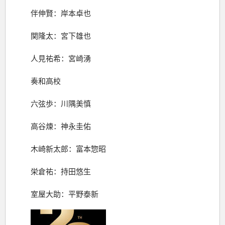
伴伸賢：岸本卓也
関隆太：宮下雄也
人見祐希：宮崎湧
奏和高校
六弦歩：川隅美慎
高谷煉：神永圭佑
木崎新太郎：富本惣昭
栄倉祐：持田悠生
室屋大助：平野泰新