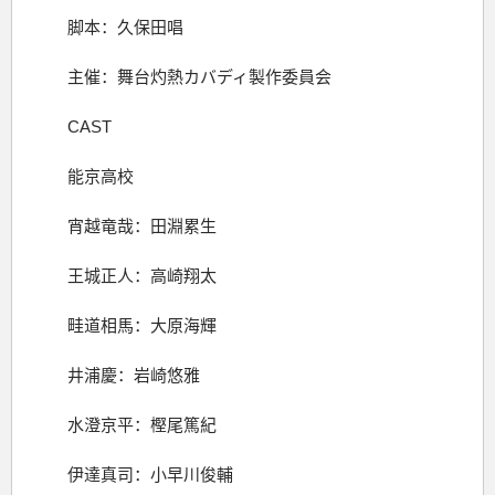
脚本：久保田唱
主催：舞台灼熱カバディ製作委員会
CAST
能京高校
宵越竜哉：田淵累生
王城正人：高崎翔太
畦道相馬：大原海輝
井浦慶：岩崎悠雅
水澄京平：樫尾篤紀
伊達真司：小早川俊輔