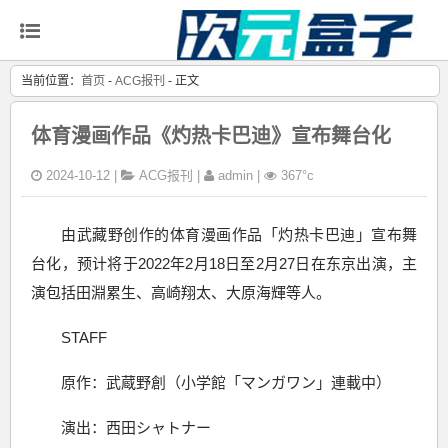
当前位置：
首页
-
ACG报刊
- 正文
体育漫画作品《灼热卡巴迪》宣布舞台化
2024-10-12 |
ACG报刊
|
admin |
367°c
由武藏野创作的体育漫画作品「灼热卡巴迪」宣布舞
台化，预计将于2022年2月18日至2月27日在东京出演，主
演包括田淵累生、高崎翔太、大原海輝等人。
STAFF
原作：武蔵野創（小学館「マンガワン」連載中）
演出：西田シャトナー