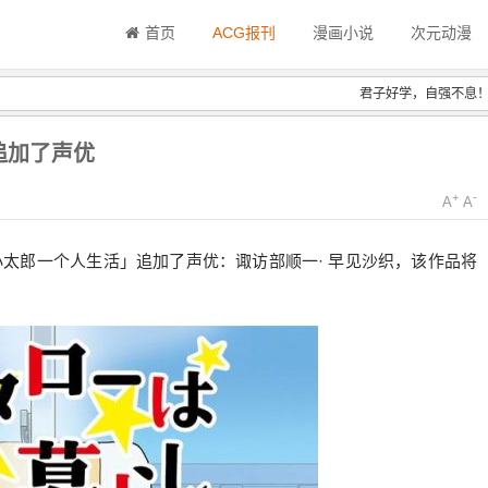
首页
ACG报刊
漫画小说
次元动漫
君子好学，自强不息
》追加了声优
+
-
A
A
动画「小太郎一个人生活」追加了声优：诹访部顺一· 早见沙织，该作品将