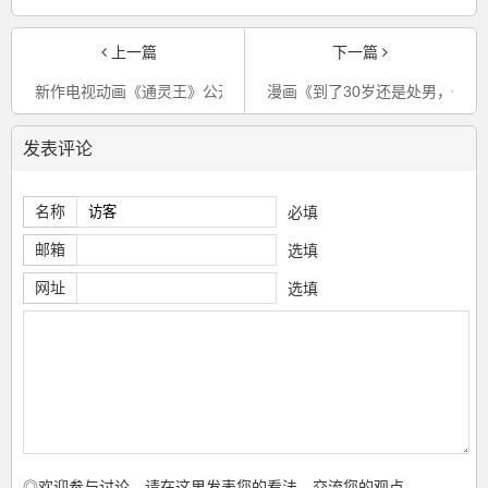
上一篇
下一篇
新作电视动画《通灵王》公开《五战士篇》视觉图
漫画《到了30岁还是处男，似
发表评论
名称
必填
邮箱
选填
网址
选填
◎欢迎参与讨论，请在这里发表您的看法、交流您的观点。