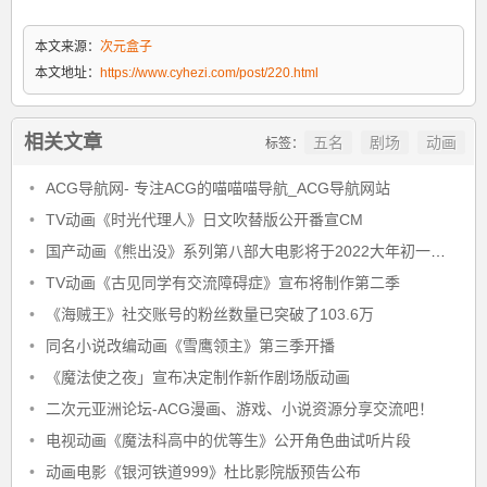
本文来源：
次元盒子
本文地址：
https://www.cyhezi.com/post/220.html
相关文章
五名
剧场
动画
标签：
•
ACG导航网- 专注ACG的喵喵喵导航_ACG导航网站
•
TV动画《时光代理人》日文吹替版公开番宣CM
•
国产动画《熊出没》系列第八部大电影将于2022大年初一上映
•
TV动画《古见同学有交流障碍症》宣布将制作第二季
•
《海贼王》社交账号的粉丝数量已突破了103.6万
•
同名小说改编动画《雪鹰领主》第三季开播
•
《魔法使之夜」宣布决定制作新作剧场版动画
•
二次元亚洲论坛-ACG漫画、游戏、小说资源分享交流吧！
•
电视动画《魔法科高中的优等生》公开角色曲试听片段
•
动画电影《银河铁道999》杜比影院版预告公布