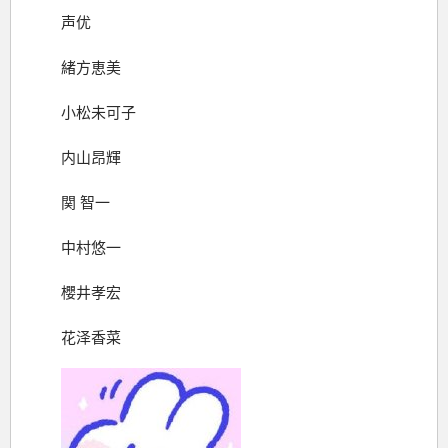
声优
緒方恵美
小松未可子
内山昂輝
関 智一
中村悠一
櫻井孝宏
花泽香菜