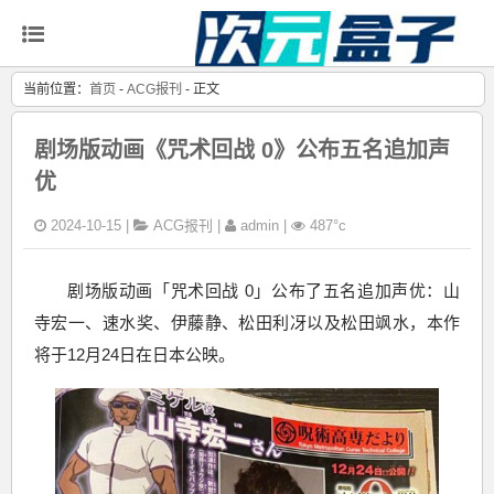
当前位置：
首页
-
ACG报刊
- 正文
剧场版动画《咒术回战 0》公布五名追加声
优
2024-10-15 |
ACG报刊
|
admin |
487°c
剧场版动画「咒术回战 0」公布了五名追加声优：山
寺宏一、速水奖、伊藤静、松田利冴以及松田飒水，本作
将于12月24日在日本公映。