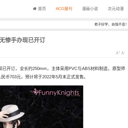
首页
ACG报刊
漫画小说
次元动漫
君子好学，自强不息
舞辻无惨手办现已开订
+
-
A
A
手办现已开订，全长约250mm，主体采用PVC与ABS材料制造，原型师
民币703元，预计将于2022年5月末正式发售。