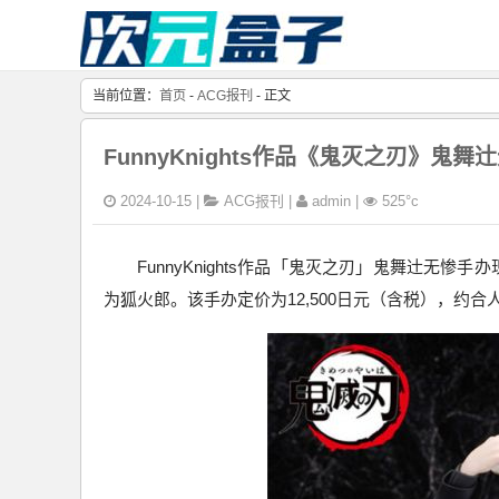
当前位置：
首页
-
ACG报刊
- 正文
FunnyKnights作品《鬼灭之刃》鬼
2024-10-15 |
ACG报刊
|
admin |
525°c
FunnyKnights作品「鬼灭之刃」鬼舞辻无惨
为狐火郎。该手办定价为12,500日元（含税），约合人