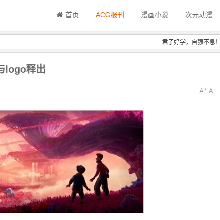
首页
ACG报刊
漫画小说
次元动漫
君子好学，自强不息
logo释出
+
-
A
A