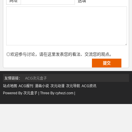
网址
选填
◎欢迎参与讨论，请在这里发表您的看法、交流您的观点。
友情链接：
ACG次元盒子
站点地图
ACG报刊
漫画小说
次元动漫
次元导航
ACG资讯
Powered By 次元盒子 | Three By cyhezi.com |