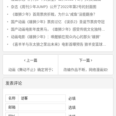
•
杂志《周刊少年JUMP》公开了2022年第2号的封面图
•
《雄狮少年》首周票房折戟，为什么“咸鱼”没能翻身？
•
国产动画《雄狮少年》票房过亿 《误杀2》圣诞节票房夺冠
•
国产动画电影年度黑马，《雄狮少年》感受传统文化独特魅力
•
动画电影《雄狮少年》：唤醒躺在观众内心的那头“雄狮”
•
《喜羊羊与灰太狼之筐出未来》电影首曝预告 狼羊变篮球肌肉少年
上一篇
下一篇
动画《舞动不止》确定将于2022年4月播出
改编作品不断，网络漫画如何搅
发表评论
名称
必填
邮箱
选填