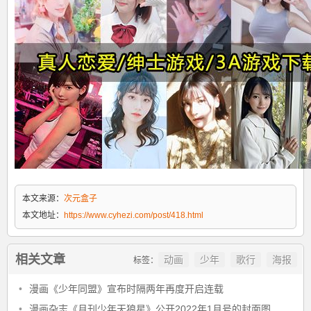
本文来源：
次元盒子
本文地址：
https://www.cyhezi.com/post/418.html
相关文章
动画
少年
歌行
海报
标签：
•
漫画《少年同盟》宣布时隔两年再度开启连载
•
漫画杂志《月刊少年天狼星》公开2022年1月号的封面图