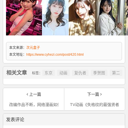
本文来源：
次元盒子
本文地址：
https://www.cyhezi.com/post/420.html
相关文章
东京
动画
复仇者
季贺图
第二
标签：
上一篇
下一篇
改编作品不断，网络漫画如何搅动视频内容行业？
TV动画《失格纹的最强贤者》第
发表评论