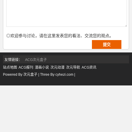
◎欢迎参与讨论，请在这里发表您的看法、交流您的观点。
友情链接：
ACG次元盒子
站点地图
ACG报刊
漫画小说
次元动漫
次元导航
ACG资讯
Powered By 次元盒子 | Three By cyhezi.com |