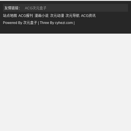
友情链接：
ACG次元盒子
站点地图
ACG报刊
漫画小说
次元动漫
次元导航
ACG资讯
Powered By 次元盒子 | Three By cyhezi.com |