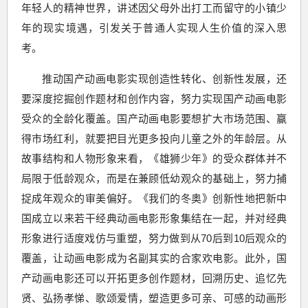
年轻人的精神世界，讲述因父母外出打工而留守的小镇少
年的现实境遇，引发关于普通人实现人生价值的深入思
考。
推动国产动画电影实现创造性转化、创新性发展，还
要深度挖掘创作题材和创作内容，努力实现国产动画电影
受众的全龄化覆盖。国产动画电影要想扩大市场范围、赢
得市场红利，就要把目光更多投向儿童之外的年龄层。从
故事结构和人物形象来看，《雄狮少年》的受众群体并不
局限于低龄观众，而是在兼顾低幼观众的基础上，努力捕
捉成年观众的审美偏好。《我们的冬奥》创新性地把新中
国成立以来若干经典动画电影形象集结在一起，并对经典
形象进行适度戏仿与重塑，努力做到从70后到10后观众的
覆盖，让动画电影成为名副其实的合家欢电影。此外，国
产动画电影还可以开拓更多创作题材，回溯历史、追忆先
贤、弘扬孝悌、歌颂爱情，塑造更多可亲、可感的动画形