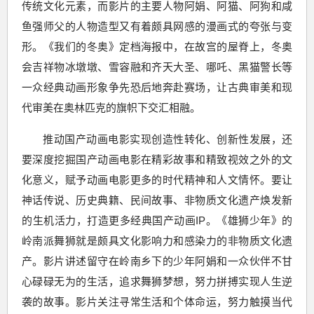
传统文化元素，而影片的主要人物阿娟、阿猫、阿狗和咸
鱼强师父的人物造型又有着颇具网感的漫画式的夸张与变
形。《我们的冬奥》定档海报中，在故宫的屋脊上，冬奥
会吉祥物冰墩墩、雪容融和齐天大圣、哪吒、黑猫警长等
一众经典动画形象争先恐后地奔赴赛场，让古典审美和现
代审美在奥林匹克的旗帜下交汇相融。
推动国产动画电影实现创造性转化、创新性发展，还
要深度挖掘国产动画电影在精彩故事和精致视效之外的文
化意义，赋予动画电影更多的时代精神和人文情怀。要让
神话传说、历史典籍、民间故事、非物质文化遗产焕发新
的生机活力，打造更多经典国产动画IP。《雄狮少年》的
岭南派舞狮就是颇具文化影响力和感染力的非物质文化遗
产。影片讲述留守在岭南乡下的少年阿娟和一众伙伴不甘
心碌碌无为的生活，追求舞狮梦想，努力拼搏实现人生逆
袭的故事。影片关注寻常生活和个体命运，努力触摸当代