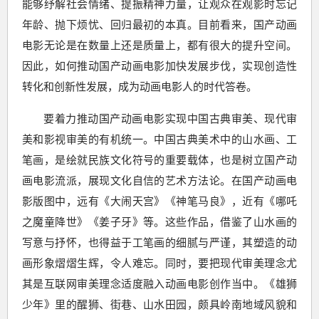
能够纾解社会情绪、提振精神力量，让观众在观影时忘记
年龄、抛下烦忧、回归最初的本真。目前看来，国产动画
电影无论是在数量上还是质量上，都有很大的提升空间。
因此，如何推动国产动画电影加快发展步伐，实现创造性
转化和创新性发展，成为动画电影人的时代答卷。
要着力推动国产动画电影实现中国古典审美、现代审
美和影视审美的有机统一。中国古典美术中的山水画、工
笔画，是绘就民族文化符号的重要载体，也是树立国产动
画电影流派，展现文化自信的艺术方法论。在国产动画电
影版图中，远有《大闹天宫》《神笔马良》，近有《哪吒
之魔童降世》《姜子牙》等。这些作品，借鉴了山水画的
写意与抒怀，也得益于工笔画的细腻与严谨，其塑造的动
画形象熠熠生辉，令人难忘。同时，要把现代审美理念尤
其是互联网审美理念适度融入动画电影创作当中。《雄狮
少年》里的醒狮、街巷、山水田园，颇具岭南地域风貌和