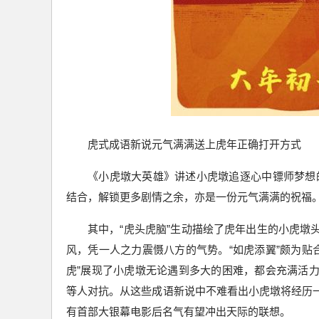
虎式成语新说元气满满送上虎年正确打开方式
《小虎墩大英雄》讲述小虎墩追逐心中镖师梦想
结合，解锁更多剧情之余，亦是一份元气满满的祝福
其中，“虎头虎脑”生动描绘了虎年出生的小虎墩
风，凭一人之力震慑八方的气势。“如虎添翼”颇为贴
虎”展现了小虎墩无论遇到多大的困难，都会充满活力
等人对抗。从这些成语新说中不难看出小虎墩将经历一
有首部大银幕电影后名气有望冲出天际的联想。