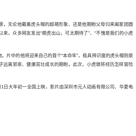
景，无论他戴着虎头帽的超萌形象、还是他期盼父母归来阖家团圆
来，众多网友发出“萌虎出山，可太期待了”、“不愧是我们的小虎
。片中的他将迎来自己的首个“本命年”，极具辨识度的虎头帽则是
子远离邪祟、健康茁壮成长的期盼。此次，小虎墩将经历怎样冒险
2月1日大年初一全国上映，影片由深圳市元人动画有限公司、华夏电