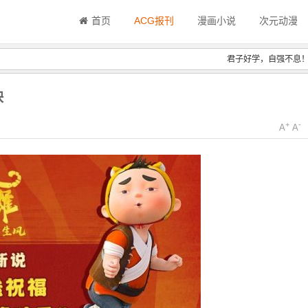
首页
ACG报刊
漫画小说
次元动漫
君子好学，自强不息
映
+
-
A
A