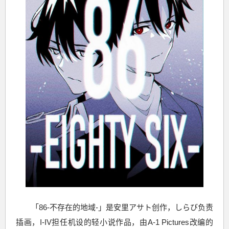
「86-不存在的地域-」是安里アサト创作，しらび负责
插画，I-IV担任机设的轻小说作品，由A-1 Pictures改编的