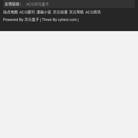
友情链接：
ACG次元盒子
站点地图
ACG报刊
漫画小说
次元动漫
次元导航
ACG资讯
Powered By 次元盒子 | Three By cyhezi.com |