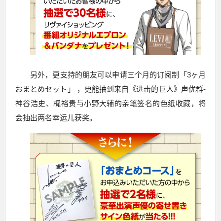
另外，更支持的朋友可以申请三个月的订阅制「3ヶ月
おまとめセット」 ，更能抽到来自《进击的巨人》声优群-
神谷浩史、梶裕贵与小野大辅的亲笔签名的色纸收藏，将
会抽出两名幸运儿获奖。