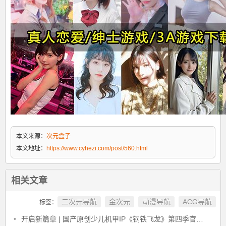
本文来源：
次元盒子
本文地址：
https://www.cyhezi.com/post/560.html
相关文章
二次元导航
金次元
动漫导航
ACG导航
标签：
•
开启新篇章 | 国产原创少儿机甲IP《钢铁飞龙》第四季官宣2022年