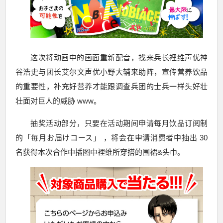
这次将动画中的画面重新配音，找来兵长裡维声优神
谷浩史与团长艾尔文声优小野大辅来助阵，宣传营养饮品
的重要性，补充好营养才能跟调查兵团的士兵一样头好壮
壮面对巨人的威胁 www。
抽奖活动部分，只要在活动期间申请每月饮品订阅制
的「毎月お届けコース」 ，将会在申请消费者中抽出 30
名获得本次合作中插图中裡维所穿搭的围裙&头巾。