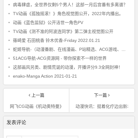
•
病毒肆虐，全世界仅剩5个男人！这部一月后宫番有多离谱？
•
TV动画《孤独摇滚！》角色视觉图公开，2022年内播出。
•
动画《蓝色监狱》公开洁世一角色PV
•
TV动画《测不准的阿波连同学》第二弹主视觉图公开
•
篠崎爱 石田桃香 铃木优香-Friday 2022.01.21
•
蛇姬导航-（动漫番剧、在线漫画、P站精选、ACG游戏、ACG软件、ACG资源）优质二次元网站
•
51ACG导航-ACG资源网 - 带你探索不一样的世界
•
这部画风另类、剧情荒诞的动漫，开播评分9.3全网封神！
•
enako-Manga Action 2021-01-21
上一篇
下一篇
网飞CG动画《机动奥特曼》第二季定档4月14日上线
动漫快讯：挺着化疗边出新本！ 
发表评论