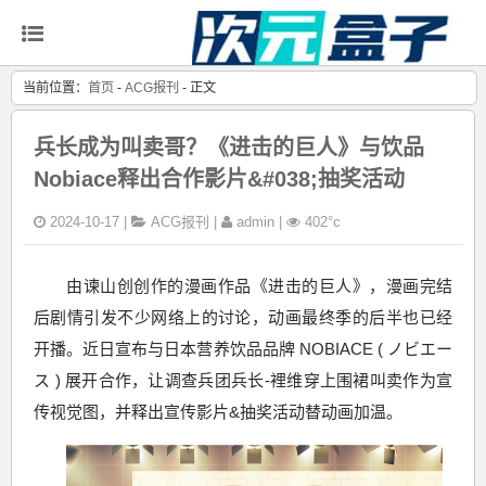
当前位置：
首页
-
ACG报刊
- 正文
兵长成为叫卖哥？《进击的巨人》与饮品
Nobiace释出合作影片&#038;抽奖活动
2024-10-17 |
ACG报刊
|
admin |
402°c
由谏山创创作的漫画作品《进击的巨人》，漫画完结
后剧情引发不少网络上的讨论，动画最终季的后半也已经
开播。近日宣布与日本营养饮品品牌 NOBIACE ( ノビエー
ス ) 展开合作，让调查兵团兵长-裡维穿上围裙叫卖作为宣
传视觉图，并释出宣传影片&抽奖活动替动画加温。