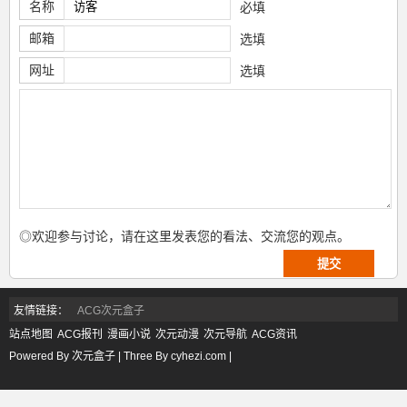
名称
必填
邮箱
选填
网址
选填
◎欢迎参与讨论，请在这里发表您的看法、交流您的观点。
友情链接：
ACG次元盒子
站点地图
ACG报刊
漫画小说
次元动漫
次元导航
ACG资讯
Powered By 次元盒子 | Three By cyhezi.com |