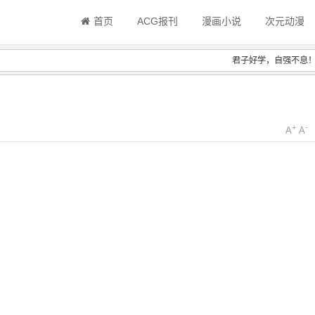
首页
ACG报刊
漫画小说
次元动漫
君子好学，自强不息
+
-
A
A