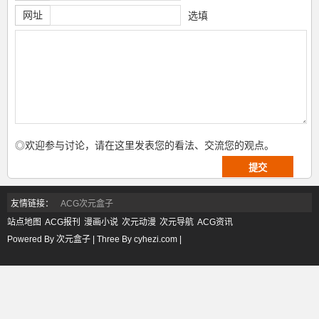
网址
选填
◎欢迎参与讨论，请在这里发表您的看法、交流您的观点。
友情链接：
ACG次元盒子
站点地图
ACG报刊
漫画小说
次元动漫
次元导航
ACG资讯
Powered By 次元盒子 | Three By cyhezi.com |