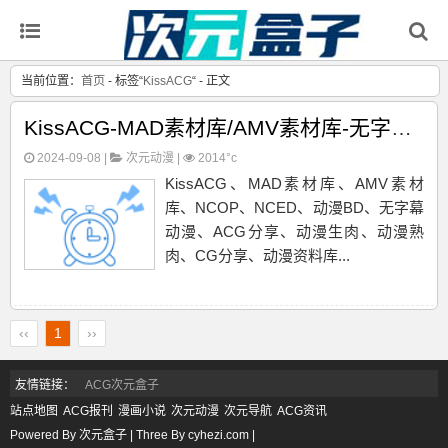
当前位置：
首页
- 标签“
KissACG
“ - 正文
KissACG-MAD素材库/AMV素材库-无字幕动漫/NCOP/NCED-动漫资料库/动漫时间表-ACG分享 - KissACG
2024-09-08 |
次元动漫
|
2014°c
KissACG、MAD素材库、AMV素材
库、NCOP、NCED、动漫BD、无字幕
动漫、ACG分享、动漫生肉、动漫熟
肉、CG分享、动漫资料库...
‹‹
1
››
友情链接：
ACG次元盒子
站点地图
ACG报刊
漫画小说
次元动漫
次元导航
ACG资讯
Powered By 次元盒子 | Three By cyhezi.com |