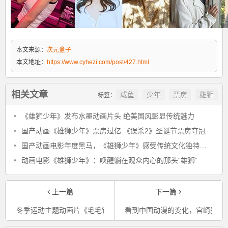
本文来源：
次元盒子
本文地址：
https://www.cyhezi.com/post/427.html
相关文章
咸鱼
少年
票房
雄狮
标签：
•
《雄狮少年》发布水墨动画片头 绝美国风彰显传统魅力
•
国产动画《雄狮少年》票房过亿 《误杀2》圣诞节票房夺冠
•
国产动画电影年度黑马，《雄狮少年》感受传统文化独特魅力
•
动画电影《雄狮少年》：唤醒躺在观众内心的那头“雄狮”
上一篇
下一篇
冬季运动主题动画片《毛毛镇之冰雪加油队》全网上线热播
看到中国动漫的变化，宫崎骏也