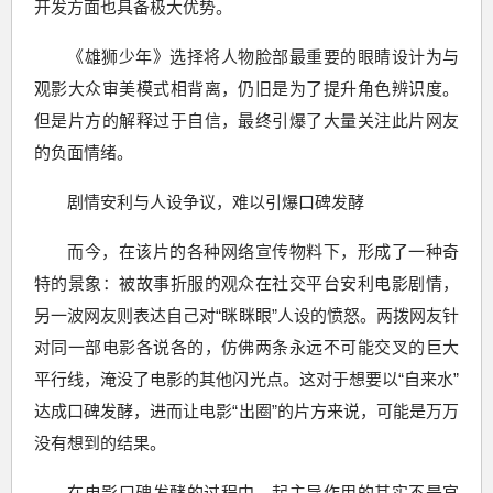
开发方面也具备极大优势。
《雄狮少年》选择将人物脸部最重要的眼睛设计为与
观影大众审美模式相背离，仍旧是为了提升角色辨识度。
但是片方的解释过于自信，最终引爆了大量关注此片网友
的负面情绪。
剧情安利与人设争议，难以引爆口碑发酵
而今，在该片的各种网络宣传物料下，形成了一种奇
特的景象：被故事折服的观众在社交平台安利电影剧情，
另一波网友则表达自己对“眯眯眼”人设的愤怒。两拨网友针
对同一部电影各说各的，仿佛两条永远不可能交叉的巨大
平行线，淹没了电影的其他闪光点。这对于想要以“自来水”
达成口碑发酵，进而让电影“出圈”的片方来说，可能是万万
没有想到的结果。
在电影口碑发酵的过程中，起主导作用的其实不是官