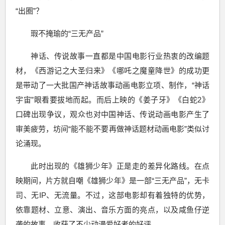
“出圈”？
瑕不掩瑜的“三无产品”
神话、传说故事一直都是中国电影行业热衷的改编题
材，《西游记之大圣归来》《哪吒之魔童降世》的成功更
是带动了一大批国产神话故事动画电影立项、制作，“神话
宇宙”眼看要拔地而起。而后上映的《姜子牙》《白蛇2》
口碑出现争议，观众也对中国神话、传说动画电影产生了
审美疲劳，坊间“能不能不要再做神话题材动画电影”类似讨
论涌现。
此时出现的《雄狮少年》正是走的差异化路线。在点
映期间，片方就自嘲《雄狮少年》是一部“三无产品”，无卡
司、无IP、无流量。不过，这部电影却有着独特的优势，
依靠题材、立意、演出、音乐方面的亮点，以及咸鱼仔逆
袭的故事，收获了不少动漫爱好者的好评。