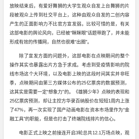
放映结束后，有爱好舞狮的大学生观众自发上台舞狮的片
段被观众上传到社交平台上，这种由观众自发的二创内容
产生的正面影响力不比官方宣发弱。比较可惜的是，有关
这部电影的舆论风向，已经被“眯眯眼”话题带跑了，并未能
形成有效的传播网，自然也很难“出圈”。
除了宣发方面的问题外，这部电影在点映期间的整个
操作其实也暴露出片方急于求成。考虑到受疫情影响的院
线市场这个大环境，以及电影上映的这段时间其实并非旺
季，点映期间由第三方媒体公布的25亿票房的数据预测，
这其实是需要一定“想象力”的。《雄狮少年》点映的表现和
25亿票房预测，却让主控方华录百纳股价在短短1周内上涨
了47%，再一次实现了国产动画电影在资本市场里作为“金
融工具”的职能，但是也打击了终端院线排片的信心。
电影正式上映之前接连开启3轮总共12.1万场点映，观