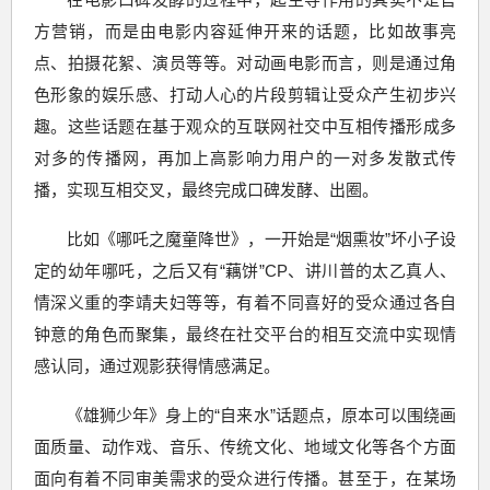
方营销，而是由电影内容延伸开来的话题，比如故事亮
点、拍摄花絮、演员等等。对动画电影而言，则是通过角
色形象的娱乐感、打动人心的片段剪辑让受众产生初步兴
趣。这些话题在基于观众的互联网社交中互相传播形成多
对多的传播网，再加上高影响力用户的一对多发散式传
播，实现互相交叉，最终完成口碑发酵、出圈。
比如《哪吒之魔童降世》，一开始是“烟熏妆”坏小子设
定的幼年哪吒，之后又有“藕饼”CP、讲川普的太乙真人、
情深义重的李靖夫妇等等，有着不同喜好的受众通过各自
钟意的角色而聚集，最终在社交平台的相互交流中实现情
感认同，通过观影获得情感满足。
《雄狮少年》身上的“自来水”话题点，原本可以围绕画
面质量、动作戏、音乐、传统文化、地域文化等各个方面
面向有着不同审美需求的受众进行传播。甚至于，在某场