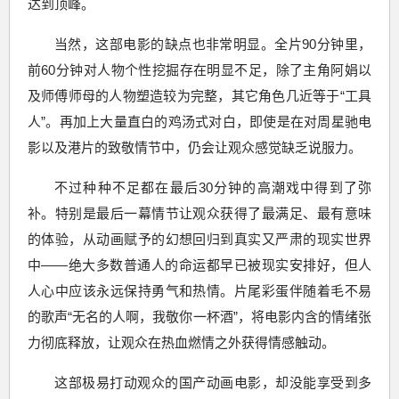
达到顶峰。
当然，这部电影的缺点也非常明显。全片90分钟里，
前60分钟对人物个性挖掘存在明显不足，除了主角阿娟以
及师傅师母的人物塑造较为完整，其它角色几近等于“工具
人”。再加上大量直白的鸡汤式对白，即使是在对周星驰电
影以及港片的致敬情节中，仍会让观众感觉缺乏说服力。
不过种种不足都在最后30分钟的高潮戏中得到了弥
补。特别是最后一幕情节让观众获得了最满足、最有意味
的体验，从动画赋予的幻想回归到真实又严肃的现实世界
中——绝大多数普通人的命运都早已被现实安排好，但人
人心中应该永远保持勇气和热情。片尾彩蛋伴随着毛不易
的歌声“无名的人啊，我敬你一杯酒”，将电影内含的情绪张
力彻底释放，让观众在热血燃情之外获得情感触动。
这部极易打动观众的国产动画电影，却没能享受到多