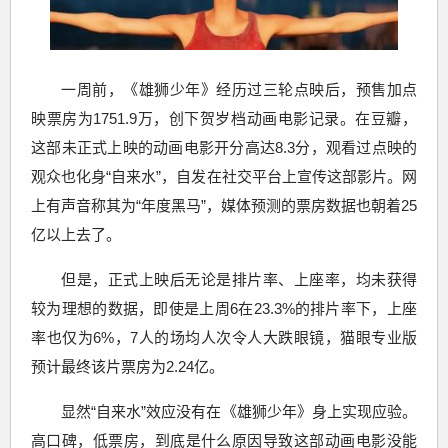
一周前，《雄狮少年》经历过三轮点映后，预售加点
映票房为1751.9万，创下贺岁档动画电影记录。在豆瓣，
这部未正式上映的动画电影开分高达8.3分，观看过点映的
观众也化身“自来水”，自发在社交平台上宣传这部影片。网
上有声音称其为“年度黑马”，媒体预测的票房数据也朝着25
亿以上去了。
但是，正式上映后无论是排片率、上座率，均未获得
较为理想的数据，即使是上周6在23.3%的排片率下，上座
率也仅为6%，7人的场均人次令人大跌眼镜，猫眼专业版
预计最终该片票房为2.24亿。
显然“自来水”效应没有在《雄狮少年》身上实现应验。
高口碑，低票房，到底是什么原因导致这部动画电影没能