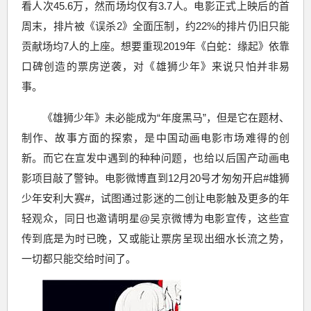
看人次45.6万，然而场均仅有3.7人。电影正式上映后的首
周末，排片被《误杀2》全面压制，约22%的排片仍旧只能
贡献场均7人的上座。想要重现2019年《白蛇：缘起》依靠
口碑创造的票房逆袭，对《雄狮少年》来说只怕并非易
事。
《雄狮少年》未必能成为“年度黑马”，但是它在题材、
制作、故事方面的探索，是中国动画电影市场难得的创
新。而它在宣发中遇到的种种问题，也给以后国产动画电
影项目敲了警钟。电影微博直到12月20号才匆匆开启#雄狮
少年安利大赛#，试图通过影迷的二创让电影触及更多的年
轻观众，同日也邀请明星@吴京微博为电影宣传，这些宣
传到底是为时已晚，又或能让票房呈现出细水长流之势，
一切都只能交给时间了。