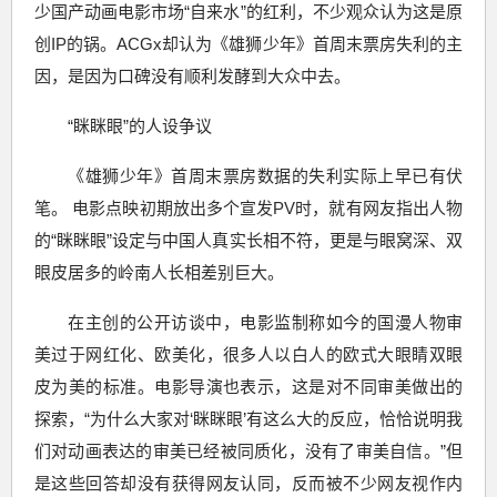
少国产动画电影市场“自来水”的红利，不少观众认为这是原
创IP的锅。ACGx却认为《雄狮少年》首周末票房失利的主
因，是因为口碑没有顺利发酵到大众中去。
“眯眯眼”的人设争议
《雄狮少年》首周末票房数据的失利实际上早已有伏
笔。 电影点映初期放出多个宣发PV时，就有网友指出人物
的“眯眯眼”设定与中国人真实长相不符，更是与眼窝深、双
眼皮居多的岭南人长相差别巨大。
在主创的公开访谈中，电影监制称如今的国漫人物审
美过于网红化、欧美化，很多人以白人的欧式大眼睛双眼
皮为美的标准。电影导演也表示，这是对不同审美做出的
探索，“为什么大家对‘眯眯眼’有这么大的反应，恰恰说明我
们对动画表达的审美已经被同质化，没有了审美自信。”但
是这些回答却没有获得网友认同，反而被不少网友视作内