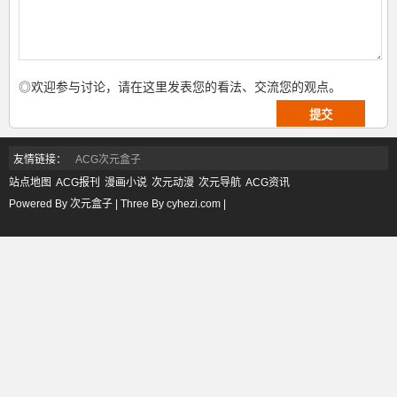
◎欢迎参与讨论，请在这里发表您的看法、交流您的观点。
友情链接：
ACG次元盒子
站点地图
ACG报刊
漫画小说
次元动漫
次元导航
ACG资讯
Powered By 次元盒子 | Three By cyhezi.com |