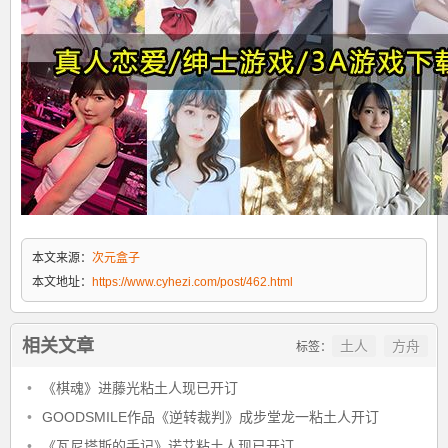
本文来源：
次元盒子
本文地址：
https://www.cyhezi.com/post/462.html
相关文章
土人
方舟
标签：
•
《棋魂》进藤光粘土人现已开订
•
GOODSMILE作品《逆转裁判》成步堂龙一粘土人开订
•
《瓦尼塔斯的手记》诺艾粘土人现已开订