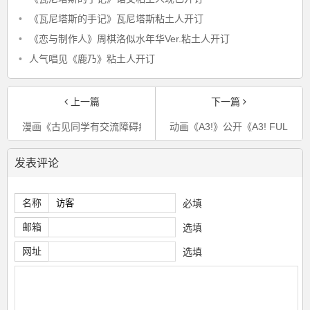
•
《瓦尼塔斯的手记》瓦尼塔斯粘土人开订
•
《恋与制作人》周棋洛似水年华Ver.粘土人开订
•
人气唱见《鹿乃》粘土人开订
上一篇
下一篇
漫画《古见同学有交流障碍症》公开了第24卷的封面图
动画《A3!》公开《A3! FULL B
发表评论
名称
必填
邮箱
选填
网址
选填