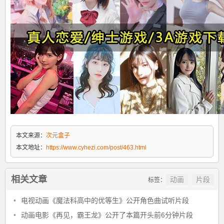
本文来源：
次元盒子
本文地址：
https://www.cyhezi.com/post/463.html
相关文章
动画
片段
标签：
•
电视动画《魔法科高中的优等生》公开角色曲试听片段
•
动画电影《再见，霸王龙》公开了本篇开头前6分钟片段