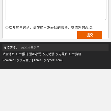
◎欢迎参与讨论，请在这里发表您的看法、交流您的观点。
友情链接：
ACG次元盒子
站点地图
ACG报刊
漫画小说
次元动漫
次元导航
ACG资讯
Powered By 次元盒子 | Three By cyhezi.com |